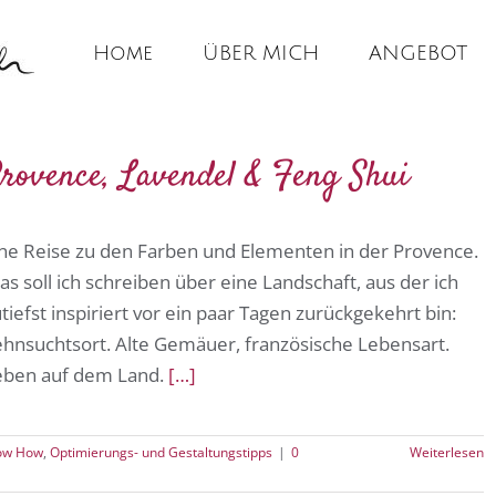
Home
ÜBER MICH
ANGEBOT
rovence, Lavendel & Feng Shui
ine Reise zu den Farben und Elementen in der Provence.
s soll ich schreiben über eine Landschaft, aus der ich
tiefst inspiriert vor ein paar Tagen zurückgekehrt bin:
ehnsuchtsort. Alte Gemäuer, französische Lebensart.
eben auf dem Land.
[…]
now How
,
Optimierungs- und Gestaltungstipps
|
0
Weiterlesen