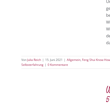
U
g
b
W
W
d
d
Von
Julia Reich
|
15. Juni 2021
|
Allgemein
,
Feng Shui Know Ho
Selbsterfahrung
|
0 Kommentare
W
5