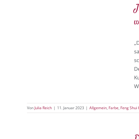
J
w
„D
s
sc
D
K
W
Von
Julia Reich
|
11. Januar 2023
|
Allgemein
,
Farbe
,
Feng Shui