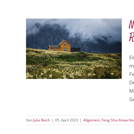
N
R
E
m
Fe
D
M
Ge
Von
Julia Reich
|
05. April 2023
|
Allgemein
,
Feng Shui Know H