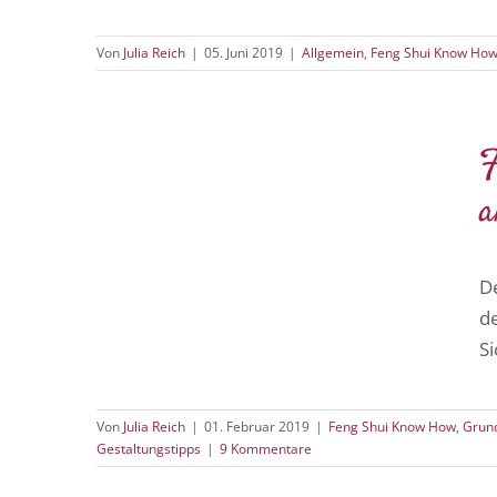
Von
Julia Reich
|
05. Juni 2019
|
Allgemein
,
Feng Shui Know Ho
F
a
De
d
Si
Von
Julia Reich
|
01. Februar 2019
|
Feng Shui Know How
,
Grun
Gestaltungstipps
|
9 Kommentare