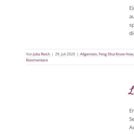
E
a
sp
di
Von
Julia Reich
|
29. Juli 2020
|
Allgemein
,
Feng Shui Know How
Kommentare
L
E
S
A