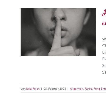
I
e
Wa
C
E
El
S
Sä
Von
Julia Reich
|
08. Februar 2023
|
Allgemein
,
Farbe
,
Feng Shu