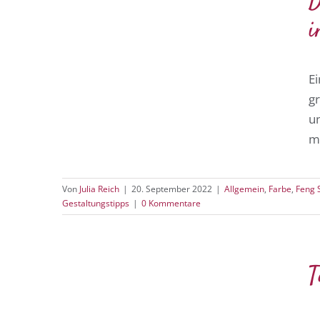
D
i
Ei
g
un
m
Von
Julia Reich
|
20. September 2022
|
Allgemein
,
Farbe
,
Feng 
Gestaltungstipps
|
0 Kommentare
T